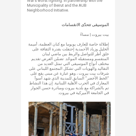
War’s worst fighting. In partnership with the
Municipality of Beirut and the AUB
Neighborhood Initiative.
الموسيقى تتحدّى الانقسامات
بيت بيروت | مساءً
إطلالة خاصة للعازف يويوما مع كنان العظمة، أميمة
الخليل وزياد الأحمدية إحتفلت بقدرة الثقافة على
خلق أطر للتواصل والربط بين ماضي لبنان
المنقسم ومستقبله الموحّد. تضمّن العرض تقديم
مختلف أنواع الموسيقى التي تمثل العديد من
التقاليد والهويات التي تشكل المجتمع اللبناني على
شرفات بيت بيروت ، وهو عبارة عن مبنى يقع على
"الخط الأخضر" السابق للمدينة الذي شهد أسوأ
المعارك في الحرب الأهلية اللبنانية. إن هذا النشاط
تم بالشراكة مع بلدية بيروت ومبادرة حسن الجوار
في الجامعة الأميركية في بيروت.