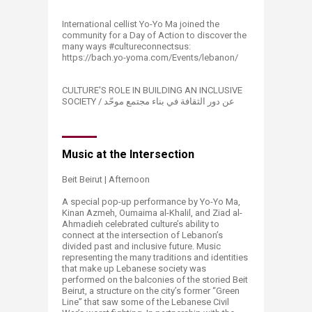
International cellist ​​Yo-Yo Ma joined the
community for a Day of Action to discover the
many ways #cultureconnectsus:
https://bach.yo-yoma.com/Events/lebanon/
CULTURE'S ROLE IN BUILDING AN INCLUSIVE
SOCIETY / عن دور الثقافة في بناء مجتمع موحّد
Music at the Intersection
Beit Beirut | Afternoon
A special pop-up performance by Yo-Yo Ma,
Kinan Azmeh, Oumaima al-Khalil, and Ziad al-
Ahmadieh celebrated culture’s ability to
connect at the intersection of Lebanon’s
divided past and inclusive future. Music
representing the many traditions and identities
that make up Lebanese society was
performed on the balconies of the storied Beit
Beirut, a structure on the city’s former “Green
Line” that saw some of the Lebanese Civil