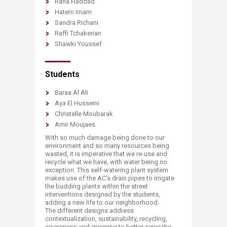
Rana Haddad
Hatem Imam
Sandra Richani
Raffi Tchakerian
Shawki Youssef​​
Students
Baraa Al Ali
Aya El Husseini
Christelle Moubarak
Amir Moujaes ​​
With so much damage being done to our
environment and so many resources being
wasted, it is imperative that we re-use and
recycle what we have, with water being no
exception. This self-watering plant system
makes use of the AC’s drain pipes to irrigate
the budding plants within the street
interventions designed by the students,
adding a new life to our neighborhood.
The different designs address
contextualization, sustainability, recycling,
awareness and greening to better serve the