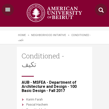
HOME
>
NEIGHBORHOOD INITIATIVE
>
CONDITIONED -
تكيف
Conditioned -
تكيف
​​​AUB - MSFEA - Department of
Architecture and Design - 100
Basic Design - Fall 2017​
Karim Farah
Pascal Hachem