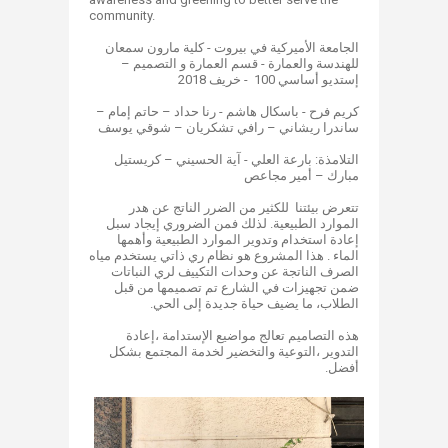
community.
الجامعة الأميركية في بيروت - كلية مارون سمعان
للهندسة والعمارة - قسم العمارة و التصميم –
إستديو أساسي 100 - خريف 2018
كريم فرح - باسكال هاشم - رنا حداد – حاتم إمام –
ساندرا ريشاني – رافي تشكريان – شوقي يوسف
التلامذة: بارعة العلي - آية الحسيني – كريستيل
مبارك – أمير مجاعص​
تتعرض بيئتنا للكثير من الضرر الناتج عن هدر
الموارد الطبيعية. لذلك فمن الضروري إيجاد سبل
إعادة استخدام وتدوير الموارد الطبيعية وأهمها
الماء . هذا المشروع هو نظام ري ذاتي يستخدم مياه
الصرف الناتجة عن وحدات التكييف لري النباتات
ضمن تجهيزات في الشارع تم تصميمها من قبل
الطلاب، ما يضيف حياة جديدة إلى الحي.
هذه التصاميم تعالج مواضيع الإستدامة ،إعادة
التدوير ،التوعية والتخضير لخدمة المجتمع بشكل
أفضل.