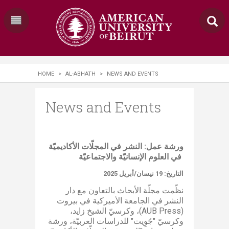
HOME
>
AL-ABHATH
>
NEWS AND EVENTS
News and Events
ورشة عمل: النشر في المجلّات الأكاديميّة
في العلوم الإنسانيّة والاجتماعيّة
نظّمت مجلّة الأبحاث بالتعاون مع دار
النشر في الجامعة الأميركية في بيروت
(AUB Press)، وكرسيّ الشيخ زايد،
وكرسيّ "جُوِيت" للدراسات العربيّة، ورشة