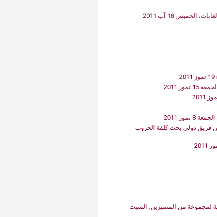
Transformative Ed
(TrEd)
لخميس 18 آب 2011
‬أستاذ في‮ ‬العلوم الصحية في‮ ‬الجامعة الاميركية في‮ ‬بيروت من ضمن فريق دولي‮ ‬بحث كلفة الحروب
زيع الدكتوراه الفخرية لمجموعة من المتميزين، السبت