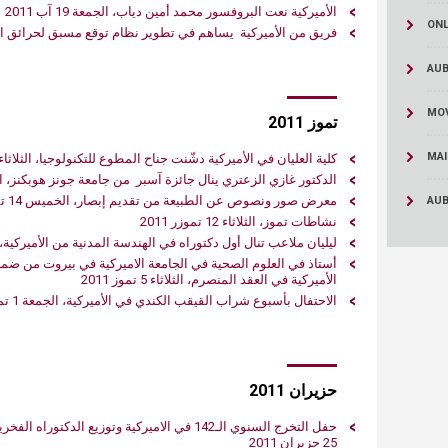
ucation
Resources
‬‮الأميركية نعت البروفسور محمد أمين دياب، الجمعة 91 آب 1102
ONL
فريق من الأميركية يساهم في تطوير نظام توقع مسبق لحرائق الغابات، ا
AUB
MOV
تموز 2011
MAI
كلية العليان في‮ ‬الأميركية دشّنت جناح المطوع للتكنولوجيا، الثلاثاء 19 تموز 2011
‮‬الدكتور‮ ‬غازي‮ ‬الزعتري‮ ‬ينال جائزة آسبر‮ ‬من جامعة جونز هوبكنز، الجمعة 15 تموز 2011
‬معرض صور ونصوص عن الطبيعة من تقديم إبصار، الخميس 14 تموز 2011
AU
نشاطات تموز، الثلاثاء 12 تموزر 2011
ليليان ملاعب تنال أول‮ ‬دكتوراه في‮ ‬الهندسة المدنية من الأميركية، الجمعة 8 تموز 2011
الأميركية في‮ ‬العقد المنصرم، الثلاثاء 5 تموز 2011
الاحتفال بأسبوع شراب القيقب الكندي‮ ‬في‮ ‬الأميركية، الجمعة 1 تموز 2011
حزيران 2011
‬حفل التخرج السنوي‮ ‬الـ‮ ‬142في‮ ‬الاميركية وتو
25 حزيران 2011