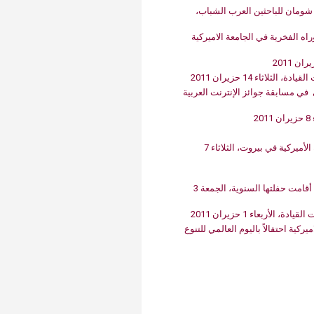
وت ينالان جائزة عبد الحميد شومان للباحثين العرب الشباب،
إلى وسائل الإعلام الراغبة بتغطية‮ ‬احتفال التخرّج السنوي‮ ‬والدكتوراه الفخرية في‮ ‬الجامعة الاميركية
ثاء 14 حزيران 2011
موقع الأميركية الإلكتروني‮ ‬الذي‮ ‬أعيد تصميمه‮ ‬يفوز بالجائزة‮ ‬الأولى‮ ‬ في‮ ‬مسابقة جوائز الإنترنت العربية
ورشة عمل أميركية حول القيادة والديموقراطية تعقد في‮ ‬الجامعة الأميركية في‮ ‬بيروت، الثلاثاء 7
بحضور اللبنانية الأولى: جمعية السيدات المساعدات في الأميركية أقامت حفلتها السنوية، الجمعة 3
الطلاب عرضوا إبداعهم في‮ ‬معرض إبداع السنوي‮ ‬الخامس في‮ ‬الاميركية احتفالاً‮ ‬باليوم العالمي‮ ‬للتنوع