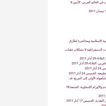
مؤتمر دولي في الأميركية حول الشباب والجنس والتعبير عن الذات في العالم العربي، الأثنين 4
 الاحتجاجية الشعبية الإسلامية ومحاضرة لطارق
رئيس مركز‮ ‬دولي‮ ‬كندي‮ ‬‮ ‬للتنمية‮ ‬حاضر في‮ ‬الاميركية‮:‬ الفساد وغياب الديمقراطية لا‮ ‬يشكلان عقبات
لخميس 24 آذار 2011
رائد الفضاء الروسي‮ ‬غرتشكو في‮ ‬الأميركية: الاستعدادات للرحلة المأهولة الأولى إلى المريخ‮ ‬قد
فريق من الاميركية‮ ‬يطوّر علاجاً‮ ‬واعداً‮ ‬لأحد أخطر أنواع سرطان الدم والأورام اللمفاوية، الجمعة 18