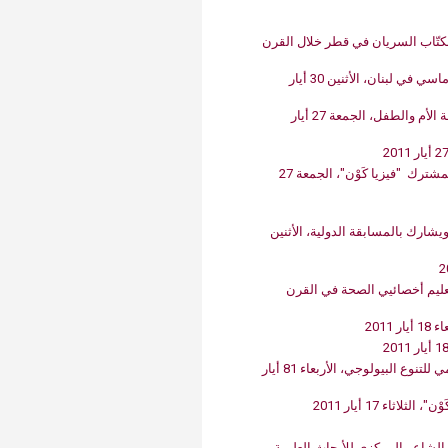
استاذان من الأميركية‮ ‬ينالان‮ ‬850‮ ‬ألف دولار ‬منحة‮ ‬لمشروع حول الكتّاب السريان في‮ ‬قطر خلال القرن
وماسي في لبنان، الأثنين 03 أيار
الأم والطفل، الجمعة 72 أيار
الأميركية وقناة الجزيرة للأطفال احتفلا بنجاح برنامجهما العلمي‮ ‬المشترك "‬فيزيا كَوْن‮"‬، الجمعة 27
يّلة المحلية ويشارك بالمسابقة الدولية، الأثنين
الجامعة الأميركية في‮ ‬بيروت تستضيف اطلاق تقرير عالمي‮ ‬حول تعليم‮ ‬أخصائيي‮ ‬الصحة في‮ ‬القرن
معرض إبداع السنوي‮ ‬الخامس في‮ ‬الاميركية سيحتفل باليوم العالمي‮ ‬للتنوع البيولوجي، الأربعاء 81 أيار
اء 17 أيار 2011
ل الشاعر المركزي للأبحاث العلمية،