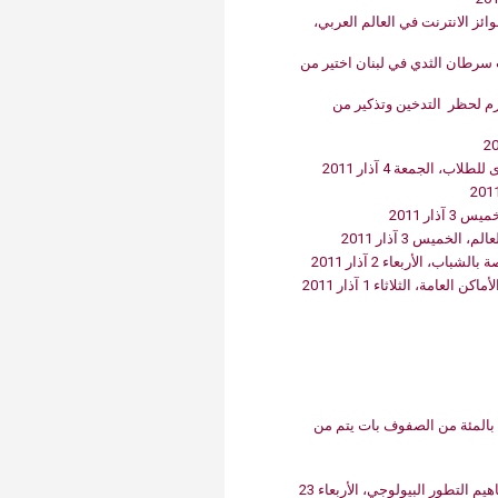
موقع الأميركية الإلكتروني‮ ‬يفوز بجائزة أفضل إبداع من أكاديمية جوائز الانترنت في‮ ‬العالم العربي،
‮‬ربع مليون دولار منحة لفريق طبي‮ ‬من الأميركية‮:‬ ‮ ‬بحثه حول أسباب سرطان الثدي‮ ‬في‮ ‬لبنان اختير من
حملة الجامعة الأميركية في‮ ‬بيروت تدخل عقدها الثاني‮:‬ تطبيق صارم لحظر‮ ‬التدخين وتذكير من
 الجمعة 4 آذار 2011
الأربعاء 2 آذار 2011
امة، الثلاثاء 1 آذار 2011
الأميركية تتابع خطتها في‮ ‬الانتقال إلى النظام الرقمي‮:‬ أكثر من‮ ‬90‮ ‬بالمئة من الصفوف بات‮ ‬يتم من
باحثون‮ ‬في ‮‬الأميركية‮ ‬يدرسون‮ ‬النظرة في‮ ‬الشرق الأوسط إلى مفاهيم التطور البيولوجي، الأربعاء 23