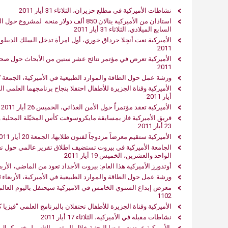
نشاطات الأميركية‮ ‬في‮ ‬مطلع حزيران، الثلاثاء 31 أيار 2011
السابع الميلادي، الثلاثاء 31 أيار 2011
‮الأميركية نعت‮ ‬أنجِلا جرداق خوري،‮ ‬أول امرأة تدخل السلك الديبل‮‬‮‬
1102
الأميركية تعرض في‮ ‬مؤتمر نتائج عشر سنين من الأبحاث حول صحة ‮
1102
ورشة عمل حول الطاقة والموارد الطبيعية في‮ ‬الأميركية، الجمعة 27 أيار 2011
أيار 2011
‮الأميركية‮ ‬تعقد مؤتمراً‮ ‬حول الأمن الغذائي، الخميس 62 أيار 1102
فريق‮ ‬الأميركية فاز بمسابقة‮ ‬مايكروسوفت كأس المخ
23 أيار 2011
الأميركية ستقيم معرضاً مزدوجاً لفنون طلابها، الجمعة 20 أيار 2011
الواحد والعشرين، الخميس 19 أيار 2011
أوتدورز ‬الأميركية هذا العام‮: ‬بيروت الأجداد تعود من الماضي، الأربعاء 18 أيار 2011
ورشة عمل حول الطاقة والموارد الطبيعية في‮ ‬الأميركية، الأربعاء 18 أيار 2011
1102
الأميركية وقناة الجزيرة للأطفال تحتفلان بالبرنامج العلمي "فيزيا كَوْن"، الثلاث
نشاطات مقبلة في‮ ‬الأميركية‮، الثلاثاء 71 أيار 1102
‮
الأميركية عرضت رؤيتها البحثية خلال المؤتمر الثاني‮ ‬لمختبر كما‮‬