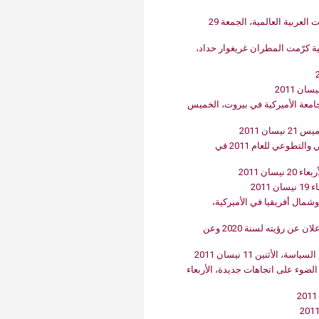
الدكتور محمد حسن الصايغ على قائمة "آرابيان بزنس" للشخصيات العربية العالمية، الجمعة 29
في‮ ‬افتتاح‮ ‬مهرجان العمل المدني‮ ‬والتطوعي‮ ‬للعام‮ ‬2011‮: ‬ الأميركية كرّمت‮ ‬المطران‮ ‬غريغوار حداد،
 نيسان 1102
جامعة الأميركية في بيروت، الخميس
إطلاق تقرير حول الفقر في‮ ‬المناطق الريفية في‮ ‬الشرق الأوسط وشمال أفريقيا في‮ ‬الأميركية،
مؤتمر صحافي للمركز الطبي في الجامعة الأميركية في بيروت للاعلان عن رؤيته لسنة 2020 وعن
ضوء على اتجاهات جديدة، الأربعاء