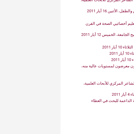
الطفل، الأثنين 61 أيار 1102
الجامعة الأميركية في‮ ‬بيروت تستضيف اطلاق تقرير عالمي‮ ‬حول تعليم‮ ‬أخصائيي‮ ‬الصحة في‮ ‬القرن
سبح الجامعة، الخميس 21 أيار 1102
ائج دراسة مشتركة حول تلوث الهواء: البيروتيون معرضون لمستويات عالية منه،
الأميركية تعرض رؤيتها البحثية خلال المؤتمر الثاني‮ ‬لمختبر كمال الشاعر المركزي‮ ‬للأبحاث العلمية،
 الداعمة للبحث في العطاء