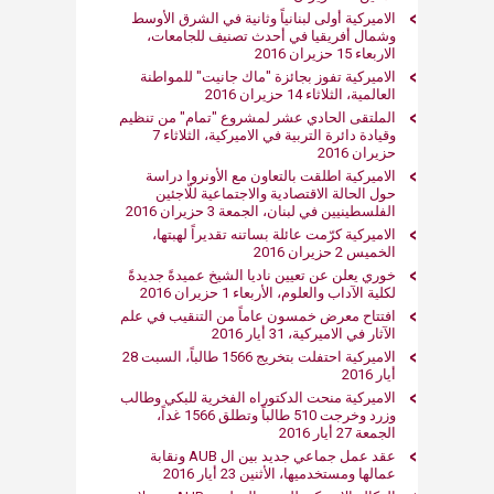
الاميركية أولى لبنانياً وثانية في الشرق الأوسط
وشمال أفريقيا في أحدث تصنيف للجامعات،
الاربعاء 15 حزيران 2016
الاميركية تفوز بجائزة "ماك جانيت" للمواطنة
العالمية، الثلاثاء 14 حزيران 2016
الملتقى الحادي عشر لمشروع "تمام" من تنظيم
وقيادة دائرة التربية في الاميركية، الثلاثاء 7
حزيران 2016
الاميركية اطلقت بالتعاون مع الأونروا دراسة
حول الحالة الاقتصادية والاجتماعية للّاجئين
الفلسطينيين في لبنان، الجمعة 3 حزيران 2016
الاميركية كرّمت عائلة بساتنه تقديراً لهبتها،
الخميس 2 حزيران 2016
خوري يعلن عن تعيين ناديا الشيخ عميدةً جديدةً
لكلية الآداب والعلوم، الأربعاء 1 حزيران 2016
افتتاح معرض خمسون عاماً من التنقيب في علم
الآثار في الاميركية، 31 أيار 2016
الاميركية احتفلت بتخريج 1566 طالباً، السبت 28
أيار 2016
الاميركية منحت الدكتوراه الفخرية للبكي وطالب
وزرد وخرجت 510 طالباً وتطلق 1566 غداً،
الجمعة 27 أيار 2016
عقد عمل جماعي جديد بين ال AUB ونقابة
عمالها ومستخدميها، الأثنين 23 أيار 2016