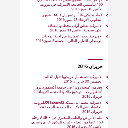
150 لتأسيس الجامعة الأميركية في بيروت،
الأثنين 18 تموز 2016
عماد بعلبكي نائباً لرئيس ال AUB لشوؤن
التطوير، الأربعاء 13 تموز 2016
الاميركية تطلق أولى محطاتها للطاقة
الكهروضوئية، الاثنين 11 تموز 2016
الاميركية تجدد اعتمادها من لجنة الولايات
الوسطى للتعليم العالي، الجمعة 8 تموز 2016
حزيران 2016
الاميركية تلم شمل خريجيها حول العالم،
الخميس 30 حزيران 2016
وفد من "منحة رودز" في جامعة أكسفورد يزور
AUB ويرحب بترشيح طلابها للمنحة، الأربعاء 29
حزيران 2016
الاميركية تنضم الى شبكة Internet2 الالكترونية
للجامعات في الولايات المتحدة، الجمعة 24
حزيران 2016
علم الأمراض والطب المخبري في – AUB رحلة
150 عاماً من النجاح - كتاب للدكتور غازي زعتري،
الأثنين 20 حزيران 2016