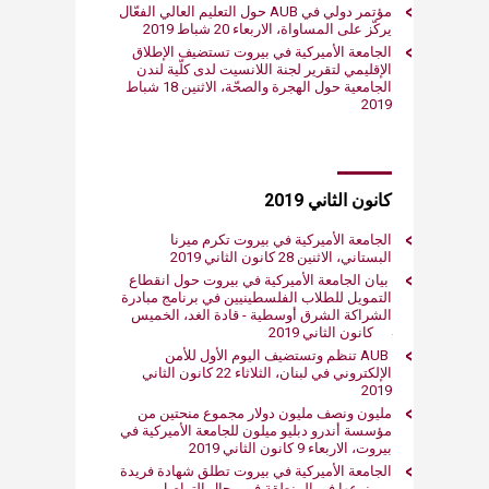
مؤتمر​ دولي في AUB حول التعليم العالي الفعّال
يركّز على المساواة، الاربعاء 20 شباط 2019
الجامعة الأميركية في بيروت تس​تضيف الإطلاق
الإقليمي لتقرير لجنة اللانسيت لدى كلّية لندن
الجامعية حول الهجرة والصحّة​، الاثنين 18 شباط
2019​​​
​كانون الثاني 2019​​
الجامعة الأميركية في بيروت تكرم ميرنا
البستاني، الاثنين 28 كانون الثاني 2019 ​
بيان الجامعة الأميركية في بيروت حول انقطاع
التمويل للطلاب الفلسطينيين في برنامج مبادرة
24 كانون الثاني 2019
AUB تنظم وتستضيف اليوم الأول للأمن
الإلكتروني في لبنان، الثلاثاء 22 كانون الثاني
2019
​مليون ونصف مليون دولار مجموع منحتين من
مؤسسة أندرو دبليو ميلون للجامعة الأميركية في
بيروت، الاربعاء 9 كانون الثاني 2019
الجامعة الأميركية في بيروت تطلق شهادة فريدة
من نوعها في المنطقة في مجال التواصل