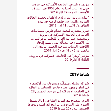
مؤتمر دولي في الجامعة الأميركية في بيروت
حول تداعيات أحداث العام 1958 في الشرق
الأوسط، الجمعة 29 اذار 2019
"بد​انة وزيادة الوزن لدى الأطفال تخطت الحالات
الفردية والمدارس حليفة لوضع حد لهذه
الظاهرة"، الاثنين 11 اذار 2019
تقرير مشترك لمعهد عصام فارس للسياسات
العامة في الجامعة الأميركية في بيروت
ومؤسسة عبد الله الغرير للتعليم يدعو ​للمزيد
من الاهتمام في مسألة تدني نسبة إلتحاق
اللاجئين الشباب بمرحلة التعليم الثانوي إلى
مايقل عن 5٪ ​، الاربعاء 6 اذار ​2019
مؤتمر "ويدز" في الجامعة الأميركية في بيروت​،
الثلاثاء 5 اذار ​2019
شباط 2019
شَراكة شاملة ومتمكّنة ومسؤولة بين أوكسفام
في لبنان ومعهد عصام فارس للسياسات العامّة
في الجامعة الأميركيّة في بيروت​، الخميس 28
شباط 2019
اليوم المفتوح للدراسات العليا في AUB يسلط
الضوء على التنوع في البرامج الدراسية وتوفرها
للجميع، الثلاثاء 26 شباط 2019