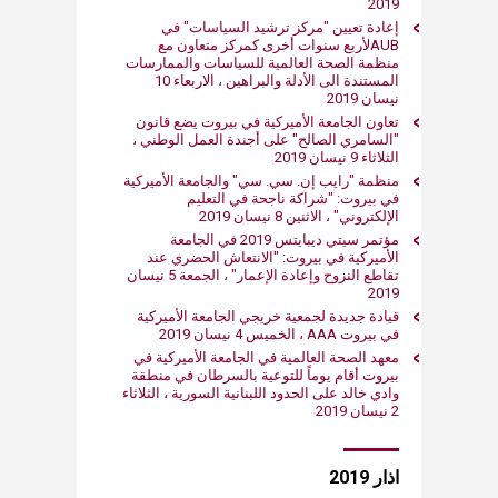
2019
إعادة تعيين "مركز ترشيد السياسات" في
AUBلأربع سنوات أخرى كمركز متعاون مع
منظمة الصحة العالمية للسياسات والممارسات
نيسان ​2019
تعاون الجامعة الأميركية في بيروت يضع قانون
"السامري الصالح" على أجندة العمل الوطني ،
الثلاثاء 9 نيسان ​2019
منظمة "رايب إن. سي. سي" والجامعة الأميركية
في بيروت: "شراكة ناجحة في التعليم
الإلكتروني" ، الاثنين ​8 نيسان ​2019
مؤتمر سيتي ديبايتس 2019 في الجامعة
الأميركية في بيروت: "الانتعاش الحضري عند
2019
قيادة جديدة لجمعية خريجي الجامعة الأميركية
في بيروت AAA ، الخميس 4 نيسان ​2019
معهد الصحة العالمية في الج​امعة الأميركية في
بيروت أقام يوماً للتوعية بالسرطان في منطقة
وادي خالد على الحدود اللبنانية السورية ، الثلاثاء
2 نيسان ​2019
اذار 2019