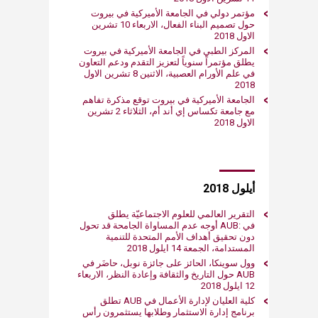
مؤتمر دولي في الجامعة الأميركية في بيروت
حول تصميم البناء الفعال، الاربعاء 10 تشرين
الاول 2018
المركز الطبي في الجامعة الأميركية في بيروت
يطلق مؤتمراً سنوياً لتعزيز التقدم ودعم التعاون
في علم الأورام العصبية، الاثنين 8 تشرين الاول
2018​
الجامعة الأميركية في بيروت توقع مذكرة تفاهم
مع جامعة تكساس إي أند أم، ​الثلاثاء 2 تشرين
الاول 2018
أيلول​ 2018
التقرير العالمي للعلوم الاجتماعيّة يطلق
في :AUB أوجه عدم المساواة الجامحة قد تحول
دون تحقيق أهداف الأمم المتحدة للتنمية
المستدامة، الجمعة 14 ايلول 2018​
وول سوينكا، الحائز على جائزة نوبل، حاضَر في
AUB حول التاريخ والثقافة وإعادة النظر، الاربعاء
12 ايلول 2018
كلية العليان لإدارة الأعمال في AUB تطلق
برنامج إدارة الاستثمار وطلابها يستثمرون رأس