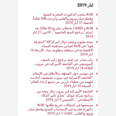
ايار 2019
AUB منحت الدكتوراه الفخرية للشيخ
وقنطرجيان وروي والعلبي وخرجت 558 طالباً،
الجمعة 31 أيار 2019​
AUB و USAID يحتفلان بتخريج 60 طالبًا بعد
اتمام "برنامج المنح الجامعية" ، الاثنين ​​27​​ ايار
2019
منحة مليون ونصف دولار لمركزKIP "المعرفة
قوة" في AUB لقياس مساهمة النساء
ايار 2019
بيان صادر عن لجنة برنامج زكي ناصيف
للموسيقى في الجامعة الأميركية في بيروت ،
الثلاثاء ​14​​ ايار 2019
في مؤتمر حول التصوّف والأخلاق في الإسلام:
"الجامعة الأميركية في بيروت تستضيف أحاديث
مُلهمة من خطباء بارزين من جميع أرجاء العالم"
، الجمعة 10​​ ايار 2019
الجامعة الأميركية في بيروت تنال منحة من
برنامج شركة غوغل "تحدّي تأثير الذكاء
الاصطناعي" ، الخميس 9​ ايار 2019
ستمنحھا في إحتفالات تخريج طلابھا :​AUB
دكتوراه فخرية في الإنسانيات للشيخ وقنطرجيان
وروي والعلبي ، الثلاثاء 7​ ايار 2019