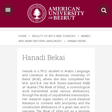
HOME
>
FACULTY OF ARTS AND SCIENCES
>
ARABIC
AND NEAR EASTERN LANGUAGES
>
HANADI BEKAI
Hanadi Bekai
Hanadi is a Ph.D. student in Arabic Language
and Literature at the American University of
Beirut (AUB), where she also completed her
M.A. and B.A. Her M.A. thesis examined
Kitāb
al-ʿAẓama
(
The Book of Glory
), a cosmological
work transmitted under various attributions,
through the study of unpublished manuscripts.
Her research urges readers of post-classical
literature to contend with anonymity and the
constructed attributions of a given text, and to
perceive
The Book of Glory
not as a singular