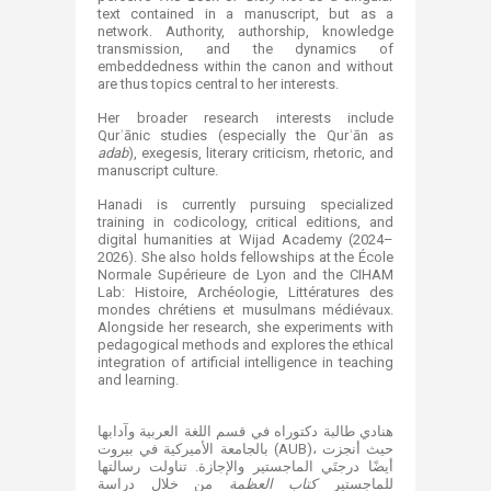
text contained in a manuscript, but as a
network. Authority, authorship, knowledge
transmission, and the dynamics of
embeddedness within the canon and without
are thus topics central to her interests.
Her broader research interests include
Qurʾānic studies (especially the Qurʾān as
adab
), exegesis, literary criticism, rhetoric, and
manuscript culture.
Hanadi is currently pursuing specialized
training in codicology, critical editions, and
digital humanities at Wijad Academy (2024–
2026). She also holds fellowships at the École
Normale Supérieure de Lyon and the CIHAM
Lab: Histoire, Archéologie, Littératures des
mondes chrétiens et musulmans médiévaux.
Alongside her research, she experiments with
pedagogical methods and explores the ethical
integration of artificial intelligence in teaching
and learning.
هنادي طالبة دكتوراه في قسم اللغة العربية وآدابها
بالجامعة الأميركية في بيروت (AUB)، حيث أنجزت
أيضًا درجتَي الماجستير والإجازة. تناولت رسالتها
للماجستير
كتاب العظمة
من خلال دراسة