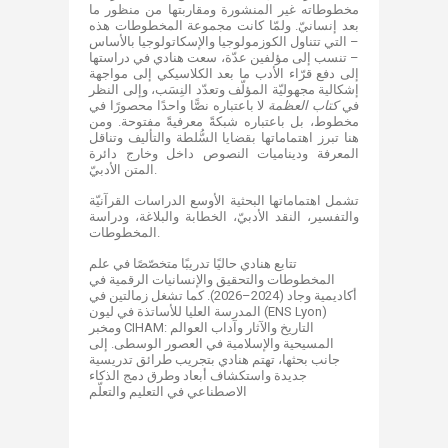
مخطوطاته غير المنشورة ومقاربتها من منظور ما
بعد إنسانيّ. ولمّا كانت مجموعة المخطوطات هذه
– التي تتناول الكوزمولوجيا والإسكاتولوجيا بالأساس
– تنسب إلى مؤلفين عدّة، سعت هنادي في دراستها
إلى دفع قرّاء الأدب ما بعد الكلاسيكي إلى مواجهة
إشكالية مجهوليّة المؤلّف وتعدّد النِسَب، وإلى النظر
في
كتاب العظمة
لا باعتباره نصًّا واحدًا محصورًا في
مخطوط، بل باعتباره شبكةً معرفيةً مفتوحة. ومن
هنا تبرز اهتماماتها بقضايا السُّلطة والتأليف وتناقل
المعرفة وديناميات النصوص داخل وخارج دائرة
المتن الأدبيّ.
تشمل اهتماماتها البحثية الأوسع الدراسات القرآنيّة
والتفسير، النقد الأدبيّ، الخطابة والبلاغة، ودراسة
المخطوطات.
تتابع هنادي حاليًا تدريبًا متخصّصًا في علم
المخطوطات والتحقيق والإنسانيات الرقمية في
أكاديمية وجاد (2024–2026). كما تشغل زمالتين في
المدرسة العليا للأساتذة في ليون (ENS Lyon)
ومخبر CIHAM: التاريخ والآثار وآداب العوالم
المسيحية والإسلامية في العصور الوسطى. إلى
جانب بحثها، تهتم هنادي بتجريب طرائق تدريسية
جديدة واستكشاف أبعاد وطرق دمج الذكاء