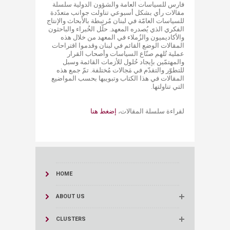
فارس للسياسات العامة والشؤون الدولية سلسلة
مقالات رأي بشكل أسبوعي​ تناولت جوانب متعدّدة
للسياسات العامّة في لبنان مُرتبطة بالأبحاث والإنتاج
الفكري الذي يُصدره المعهد. حلّل الخُبراء والباحثون
والأكاديميون والزُملاء في المعهد من خلال هذه
المقالات الوضع القائم في لبنان وقدموا اقتراحات
عملية تُلهم صنّاع السياسات وأصحاب القرار
والمهتمّين بإيجاد حُلول للأزمات القائمة وسبل
للتطوّر والتقدّم في مَجالات مُختلفة. تمّ جمع هذه
المقالات في هذا الكتاب وتبويبها بحسب المواضيع
التي تناولتها.​
لقراءة سلسلة المقالات،
إضغط هنا ​​
HOME
ABOUT US
CLUSTERS