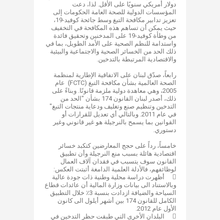
دولار أمريكي سنويًا على الأقل. لذا، دعت
المؤسسات الدولية للصحة العامة الحكومات إلى
تعزيز تدابير مكافحة التبغ وسط جائحة كوفيد-19،
حيث يمكن أن تساهم هذه المكافحة في التخفيف
من وطأة كوفيد-19 على المدخنين وتحقيق فائدة
واستدامة للنظم الصحية على الأمد الطويل، بما في
ذلك الحد من الخسائر الصحية والاجتماعية والبيئية
والاقتصادية المرتبطة بالتدخين.
رابعاً، صدّق لبنان على الاتفاقية الإطارية لمنظمة
الصحة العالمية بشأن مكافحة التبغ (FCTC) عام
2005، وهي معاهدة دولية ملزمة قانونًا. وبناءً على
ذلك، أصدر لبنان القانون 174 بشأن "الحد من
التدخين وتنظيم صنع وتغليف ودعاية منتجات التبغ"
في عام 2011. وبالتالي أي تعديل للقرارات أو
القوانين بما يسمح بالنرجيلة هو غير قانوني وغير
دستوري.
خامساً، رداً على حجج المعارضين كتكبد خسائر
اقتصادية هائلة بسبب منع النرجيلة وأن تطبيق
القانون سوف يتسبب في فقدان آلاف العمال
لوظائفهم، فالأدلة العلمية الدامغة أثبتت العكس:

أظهرت دراسة محلية وطنية ذات جودة عالية
وبالاستناد الى بيانات وزارة المالية أن عائدات قطاع
السياحة والضيافة ازدادت بنسبة 3٪ خلال التطبيق
الكامل للقانون 174 بين أشهر أيلول الى كانون
الأول عام 2012.

البلدان الأخرى التي طبقت حظر التدخين في