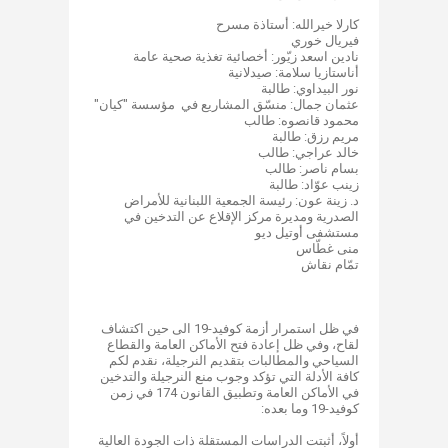
كارلا خيرالله: أستاذة مسرح
فيريال خوري
نادين اسعد زيّور: أخصائية تغذية صحية عامة
أناستازيا سلامة: صيدلانية
نور البيداوي: طالبة
عثمان جمال: منسّق المشاريع في مؤسسة "كيان"
محمود قانصوه: طالب
مريم رزق: طالبة
خالد عراجي: طالب
بسام ناصر: طالب
زينب عوّاد: طالبة
د. زينة عون: رئيسة الجمعية اللبنانية للأمراض
الصدرية ومديرة مركز الإقلاع عن التدخين في
مستشفى أوتيل ديو
منى غطّاس
تمّام نقاش
في ظل استمرار أزمة كوفيد-19 الى حين اكتشاف
لقاح، وفي ظل إعادة فتح الأماكن العامة والقطاع
السياحي والمطالبات بتقديم النرجيلة، نقدم لكم
كافة الأدلة التي تؤكد وجوب منع النرجيلة والتدخين
في الأماكن العامة وتطبيق القانون 174 في زمن
كوفيد-19 وما بعده:
أولاً، أثبتت الدراسات المستقلة ذات الجودة العالية