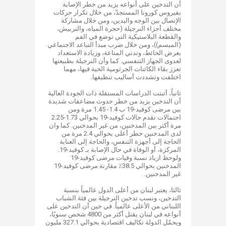
أن التدخين على أنواعه يزيد من خطر الإصابة
بفيروس كورونا المستجدّ، من خلال تكرار حركات
الإتصال بين الوجه واليدين، ومن خلال مشاركة
مختلف أجزاء النرجيلة (حجرة المياه، والنربيش،
والقطعة البلاستيكية التي توضع في الفم
(المبسم))، ومن خلال ضرب مبدأ التباعد الاجتماعي
بعرض الحائط، وتدني المناعة، وزيادة الاستعداد
لعدوى الجهاز التنفسي. كما وأن النرجيلة بطبيعتها
تعزز بقاء الكائنات الجرثومية الحية فيها، مهما
اختلفت وتشددت أساليب تنظيفها.
ثانياً، أثبتت الدراسات المستقلة ذات الجودة العالية
أن التدخين يزيد من خطر حدوث مضاعفات شديدة
بين مرضى كوفيد-19 ب 1.4- 1.45 مرة ومن
احتمالات تقدم حالات كوفيد-19 بحوالي 1.73-2.25
مرة أكثر بين المدخنين، من غير المدخنين. كما وان
لدى المدخنين خطر أعلى بحوالي 2.4 مرة من
الحاجة إلى أجهزة التنفس، والحاجة إلى العناية
المركزة، أو الوفاة في حال الإصابة بـ كوفيد-19.
ولوحظ ازياد نسبة وفيات مرضى كوفيد-19
المدخنين بحوالي 38.5٪ مقارنة مرضى كوفيد-19
غير المدخنين.
ثالثا، يعتبر لبنان من أعلى الدول عالمياً بنسبة
التدخين، ونسب تدخين النرجيلة بين فئة الشباب
اللبناني من الأعلى عالمياً. في حين أن التدخين على
أنواعه في لبنان يقتل أكثر من 4800 شخص سنويًا،
ويحمّل الدولة تكاليف اقتصادية بحوالي 327.1 مليون