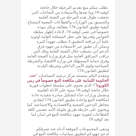
نطلب منكم منع تقديم النرجيلة خلال جائحة
كوفيد-19 وما بعدها والاستفادة من النجاحات التي
تحققت طوال هذه المرحلة من التعبئة العامة
والتنسيق بين الوزارات والقطاعات المعنية لاستنتاج
كيفية تطبيق القانون 174 بفعالية، وبكل بنوده
خصوصاً في عصر كوفيد-19، لإعادة إظهار سلطة
القوانين وقدرتها على جعل المصلحة العامة أولوية.
علماً أن مراقبة التطبيق لا تتطلب جهوداً كثيرة
ويمكن أن تطبق عبر الاستفادة من جهود فرق
الدعم اتي نشطت خلال التعبئة العامة وتلك التي
تراقب المرافق العامة مثل فرق وزارة الصحة العامة
وفرق حماية المستهلك في وزارة الاقتصاد والشرطة
السياحية وقوى الأمن الداخلي وشرطة البلدية
لتطبيق القانون 174.
ونتقدم اليكم بمستند مركز ترشيد السياسات "
حث
الحكومة اللبنانية على مكافحة التبغ خصوصاً في زمن
الكورونا
​"1 الذي يحتوي على سلسلة خطوات فورية
خلال جائحة كوفيد-19 مبنية على الأدلة العلمية
وتشمل وزارات عدّة لتشكيل مبادرة تنفيذية جادة
لمكافحة التبغ وإعادة تطبيق القانون 174 لتفادي
مخاطر التدخين الصحية والاقتصادية والاجتماعية. كما
ويحتوي على خارطة طريق طويلة الأمد تتضمن كافة
القطاعات لتقوية جهود مكافحة التبغ في لبنان لما
بعد كوفيد 19.
وتبقى المجموعات الموقعة أدناه عند تصرفكم
لدعم جهودكم لتطبيق سياسات مكافحة التبغ في