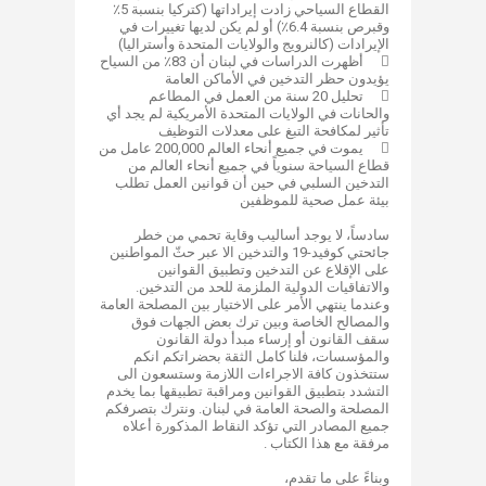
القطاع السياحي زادت إيراداتها (كتركيا بنسبة 5٪
وقبرص بنسبة 6.4٪) أو لم يكن لديها تغييرات في
الإيرادات (كالنرويج والولايات المتحدة وأستراليا)

أظهرت الدراسات في لبنان أن 83٪ من السياح
يؤيدون حظر التدخين في الأماكن العامة

تحليل 20 سنة من العمل في المطاعم
والحانات في الولايات المتحدة الأمريكية لم يجد أي
تأثير لمكافحة التبغ على معدلات التوظيف

يموت في جميع أنحاء العالم 200,000 عامل من
قطاع السياحة سنوياً في جميع أنحاء العالم من
التدخين السلبي في حين أن قوانين العمل تطلب
بيئة عمل صحية للموظفين
سادساً، لا يوجد أساليب وقاية تحمي من خطر
جائحتي كوفيد-19 والتدخين الا عبر حثّ المواطنين
على الإقلاع عن التدخين وتطبيق القوانين
والاتفاقيات الدولية الملزمة للحد من التدخين.
وعندما ينتهي الأمر على الاختيار بين المصلحة العامة
والمصالح الخاصة وبين ترك بعض الجهات فوق
سقف القانون أو إرساء مبدأ دولة القانون
والمؤسسات، فلنا كامل الثقة بحضراتكم انكم
ستتخذون كافة الاجراءات اللازمة وستسعون الى
التشدد بتطبيق القوانين ومراقبة تطبيقها بما يخدم
المصلحة والصحة العامة في لبنان. ونترك بتصرفكم
جميع المصادر التي تؤكد النقاط المذكورة أعلاه
مرفقة مع هذا الكتاب .
وبناءً على ما تقدم،